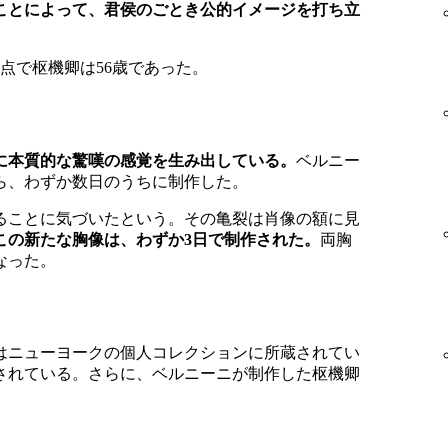
ことによって、君侯のごとき公的イメージを打ち立
時点で枢機卿は56歳であった。
に本質的な驚嘆の感覚を生み出している。
ベルニー
ら、わずか数日のうちに制作した。
ることに気づいたという。その亀裂は肖像の額に見
この新たな胸像は、わずか3日で制作された。
両胸
なった。
はニューヨークの個人コレクションに所蔵されてい
されている。さらに、ベルニーニが制作した枢機卿