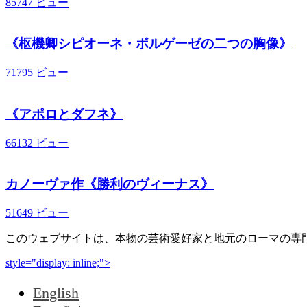
85747 ビュー
《枢機卿シピオーネ・ボルゲーゼの二つの胸像》
71795 ビュー
《アポロとダフネ》
66132 ビュー
カノーヴァ作《勝利のヴィーナス》
51649 ビュー
このウェブサイトは、本物の芸術愛好家と地元のローマの専門
style="display: inline;">
English