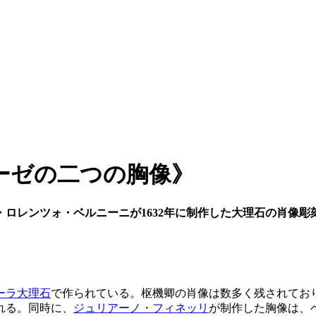
ーゼの二つの胸像》
ロレンツォ・ベルニーニが1632年に制作した大理石の肖像彫
ーラ大理石
で作られている。枢機卿の肖像は数多く残されてお
れる。同時に、
ジュリアーノ・フィネッリ
が制作した胸像は、