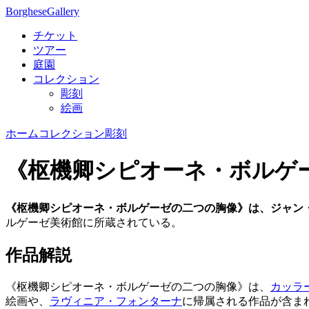
Borghese
Gallery
チケット
ツアー
庭園
コレクション
彫刻
絵画
ホーム
コレクション
彫刻
《枢機卿シピオーネ・ボルゲ
《枢機卿シピオーネ・ボルゲーゼの二つの胸像》は、ジャン・
ルゲーゼ美術館に所蔵されている。
作品解説
《枢機卿シピオーネ・ボルゲーゼの二つの胸像》は、
カッラ
絵画や、
ラヴィニア・フォンターナ
に帰属される作品が含ま