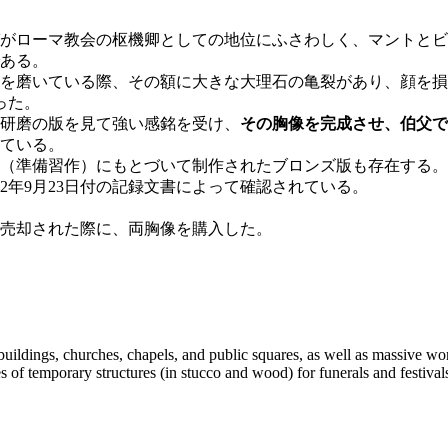
がローマ教会の枢機卿としての地位にふさわしく、マントとビ
ある。
を磨いている際、その額に大きな大理石の亀裂があり、顔を損
った。
研磨の版を見て強い感銘を受け、
その胸像を完成させ、伯父で
ている。
（準備習作）にもとづいて制作されたブロンズ版も存在する。
32年9月23日付の記録文書によって確認されている。
に売却された際に、両胸像を購入した。
buildings, churches, chapels, and public squares, as well as massive wo
 of temporary structures (in stucco and wood) for funerals and festival