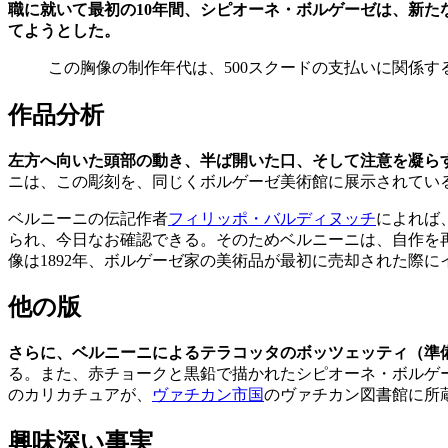
職に就いて最初の10年間、シピオーネ・ボルゲーゼは、新
てようとした。
この胸像の制作年代は、500スクードの支払いに関係する
作品分析
左方へ向いた頭部の動き、半ば開いた口、そして注意を凝ら
ニは、この彫刻を、同じくボルゲーゼ美術館に展示されてい
ベルニーニの伝記作者
フィリッポ・バルディヌッチ
によれば
られ、今日なお確認できる。そのためベルニーニは、自作を
像は1892年、ボルゲーゼ家の美術品が最初に売却された際に
他の版
さらに、ベルニーニによるテラコッタのボッツェッティ（準
る。また、赤チョークと黒鉛で描かれたシピオーネ・ボルゲ
のカリカチュアが、
ヴァチカン市国
のヴァチカン図書館に所
興味深い事実