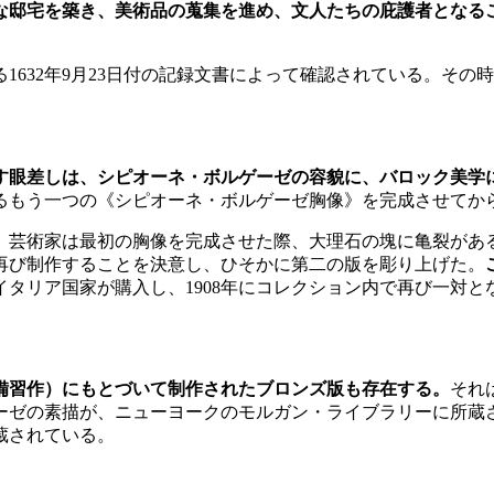
たな邸宅を築き、美術品の蒐集を進め、文人たちの庇護者となる
1632年9月23日付の記録文書によって確認されている。その
す眼差しは、シピオーネ・ボルゲーゼの容貌に、バロック美学
るもう一つの《シピオーネ・ボルゲーゼ胸像》を完成させてか
、芸術家は最初の胸像を完成させた際、大理石の塊に亀裂があ
再び制作することを決意し、ひそかに第二の版を彫り上げた。
イタリア国家が購入し、1908年にコレクション内で再び一対と
備習作）にもとづいて制作されたブロンズ版も存在する。
それ
ーゼの素描が、ニューヨークのモルガン・ライブラリーに所蔵
蔵されている。