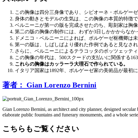
この胸像は四分三身像であり、シピオーネ・ボルゲーゼ
身体の動きとモデルの生気は、この胸像の本質的特徴で
ベルニーニが第一の版を完成させたのち、彫刻家は胸像
第二の版の胸像の制作には、わずか3日しかかからなか
ドメニコ・ベルニーニによれば、ボルゲーゼ枢機卿は未
第一の版は、しばしばより優れた作例であると見なされ
さらに、ベルニーニによるテラコッタのボッツェッティ
この胸像の年代は、500スクードの支払いに関係する16
これらの胸像はカッラーラ大理石で作られている。
イタリア国家は1892年、ボルゲーゼ家の美術品が最初
著者：
Gian Lorenzo Bernini
Gian Lorenzo Bernini, as architect and city planner, designed secular 
elaborate public fountains and funerary monuments, and a whole series
こちらもご覧ください